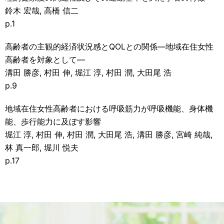
鈴木 宏哉, 高橋 信二
p.1
高齢者の主観的経済状況感とQOLとの関係―地域在住女性
高齢者を対象として―
溝田 勝彦, 村田 伸, 堀江 淳, 村田 潤, 大田尾 浩
p.9
地域在住女性高齢者における呼吸筋力が呼吸機能、身体機
能、歩行能力に及ぼす影響
堀江 淳, 村田 伸, 村田 潤, 大田尾 浩, 溝田 勝彦, 宮崎 純哉,
林 真一郎, 堀川 悦夫
p.17