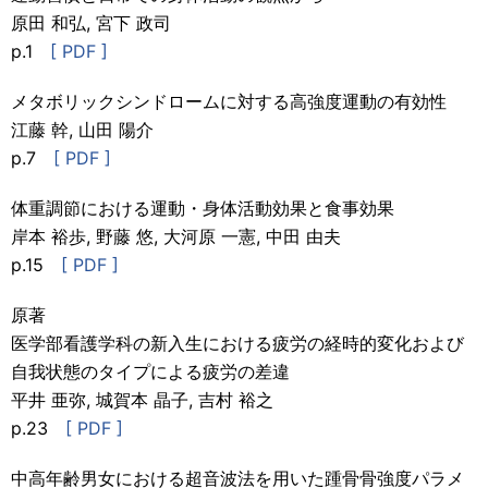
原田 和弘, 宮下 政司
p.1
[ PDF ]
メタボリックシンドロームに対する高強度運動の有効性
江藤 幹, 山田 陽介
p.7
[ PDF ]
体重調節における運動・身体活動効果と食事効果
岸本 裕歩, 野藤 悠, 大河原 一憲, 中田 由夫
p.15
[ PDF ]
原著
医学部看護学科の新入生における疲労の経時的変化および
自我状態のタイプによる疲労の差違
平井 亜弥, 城賀本 晶子, 吉村 裕之
p.23
[ PDF ]
中高年齢男女における超音波法を用いた踵骨骨強度パラメ