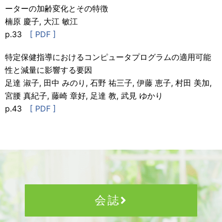
ーターの加齢変化とその特徴
楠原 慶子, 大江 敏江
p.33
[ PDF ]
特定保健指導におけるコンピュータプログラムの適用可能
性と減量に影響する要因
足達 淑子, 田中 みのり, 石野 祐三子, 伊藤 恵子, 村田 美加,
宮腰 真紀子, 藤崎 章好, 足達 教, 武見 ゆかり
p.43
[ PDF ]
会誌