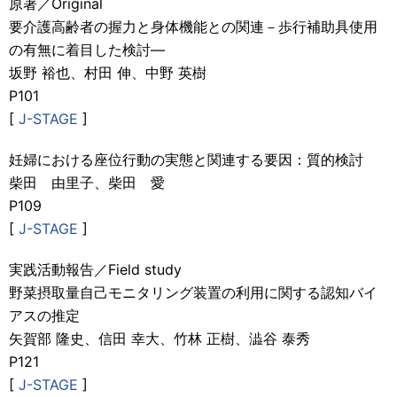
原著／Original
要介護高齢者の握力と身体機能との関連－歩行補助具使用
の有無に着目した検討―
坂野 裕也、村田 伸、中野 英樹
P101
[
J-STAGE
]
妊婦における座位行動の実態と関連する要因：質的検討
柴田 由里子、柴田 愛
P109
[
J-STAGE
]
実践活動報告／Field study
野菜摂取量自己モニタリング装置の利用に関する認知バイ
アスの推定
矢賀部 隆史、信田 幸大、竹林 正樹、澁谷 泰秀
P121
[
J-STAGE
]